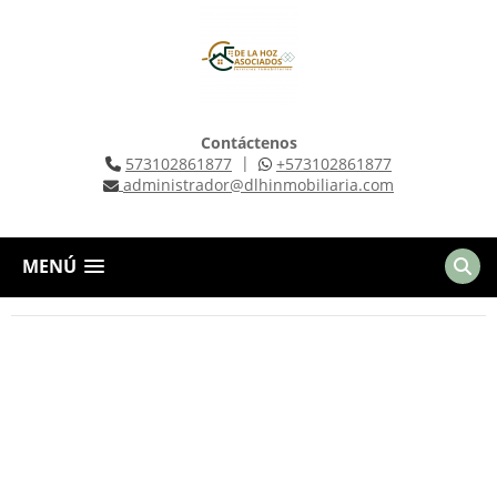
Contáctenos
|
573102861877
+573102861877
administrador@dlhinmobiliaria.com
MENÚ