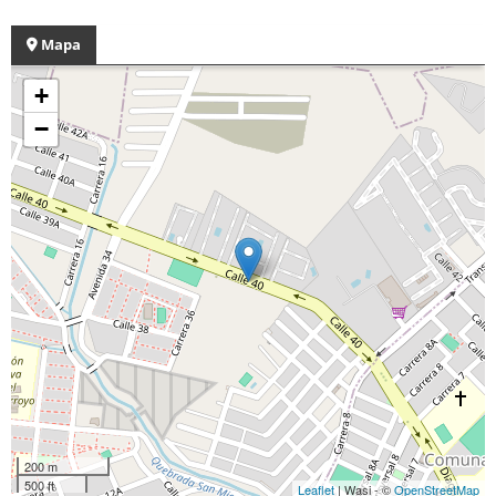
Mapa
+
−
200 m
500 ft
Leaflet
| Wasi - ©
OpenStreetMap