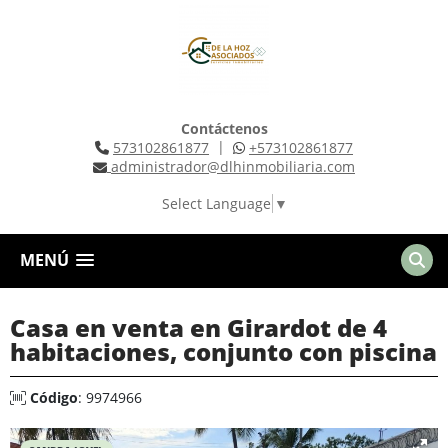
Contáctenos
|
573102861877
+573102861877
administrador@dlhinmobiliaria.com
Select Language
▼
MENÚ
Casa en venta en Girardot de 4
habitaciones, conjunto con piscina
Código
: 9974966