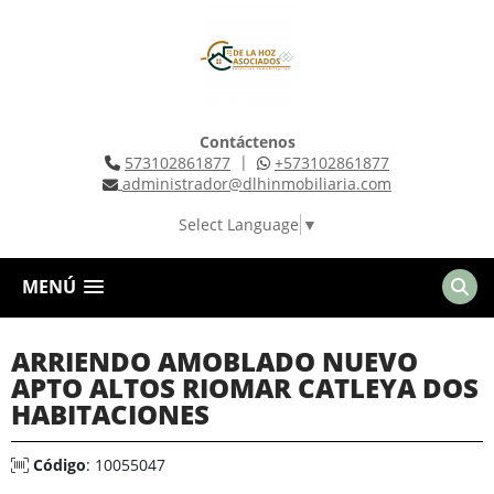
Contáctenos
|
573102861877
+573102861877
administrador@dlhinmobiliaria.com
Select Language
▼
MENÚ
ARRIENDO AMOBLADO NUEVO
APTO ALTOS RIOMAR CATLEYA DOS
HABITACIONES
Código
: 10055047