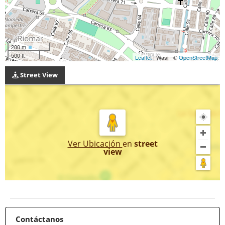
200 m
500 ft
Leaflet
| Wasi - ©
OpenStreetMap
Street View
Ver Ubicación
en
street
view
Contáctanos