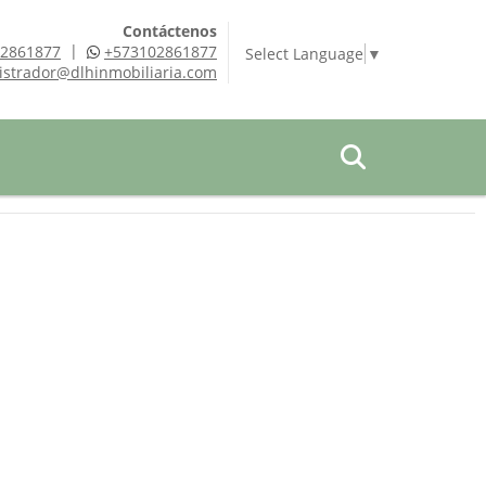
Contáctenos
|
2861877
+573102861877
Select Language
▼
istrador@dlhinmobiliaria.com