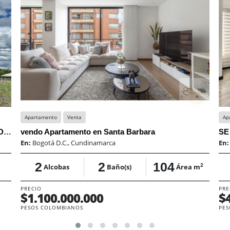
Apartamento
Venta
Ap
LOTE CHIA VEREDA FONQUETA 2.033 MTS DIVIDO EN 4 LOTES
vendo Apartamento en Santa Barbara
En:
Bogotá D.C., Cundinamarca
En
2
2
104
2
Alcobas
Baño(s)
Área m
PRECIO
PRE
$1.100.000.000
$
PESOS COLOMBIANOS
PES