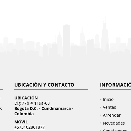
UBICACIÓN Y CONTACTO
INFORMACI
s
UBICACIÓN
Inicio
Dig 77b # 119a-68
Ventas
s
Bogotá D.C. - Cundinamarca -
Colombia
Arrendar
MÓVIL
Novedades
+573102861877
Contáctenos