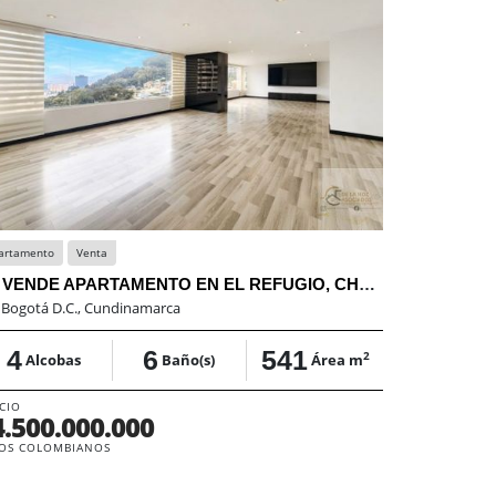
artamento
Venta
Local
Arren
SE VENDE APARTAMENTO EN EL REFUGIO, CHAPINERO, BOGOTA
LOCAL AR
:
Bogotá D.C., Cundinamarca
En:
Bogotá D.
4
6
541
0
2
Alcobas
Baño(s)
Área m
Alcob
CIO
PRECIO
4.500.000.000
$19.000
OS COLOMBIANOS
PESOS COLOM