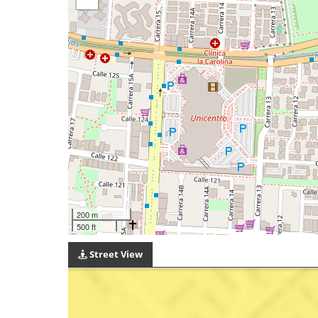
200 m
500 ft
Street View