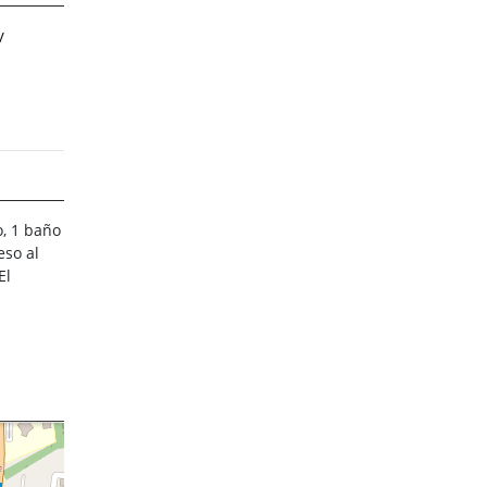
V
o, 1 baño
eso al
El