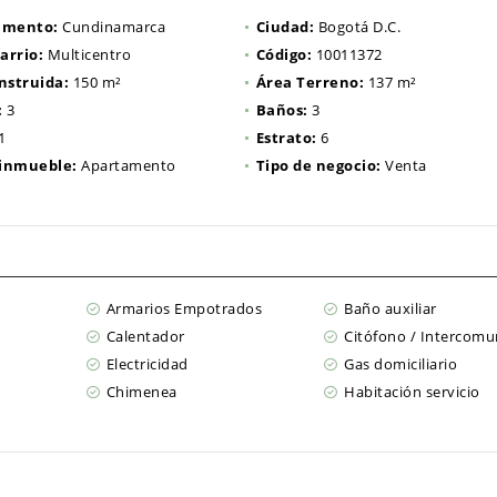
amento:
Cundinamarca
Ciudad:
Bogotá D.C.
arrio:
Multicentro
Código:
10011372
nstruida:
150 m²
Área Terreno:
137 m²
:
3
Baños:
3
1
Estrato:
6
 inmueble:
Apartamento
Tipo de negocio:
Venta
Armarios Empotrados
Baño auxiliar
Calentador
Citófono / Intercomu
Electricidad
Gas domiciliario
Chimenea
Habitación servicio