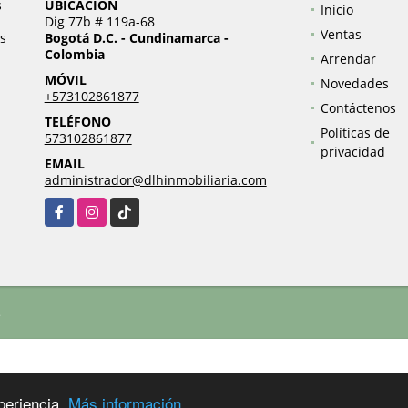
s
UBICACIÓN
Inicio
Dig 77b # 119a-68
Ventas
s
Bogotá D.C. - Cundinamarca -
Colombia
Arrendar
MÓVIL
Novedades
+573102861877
Contáctenos
TELÉFONO
Políticas de
573102861877
privacidad
EMAIL
administrador@dlhinmobiliaria.com
Facebook
Instagram
TikTok
.
periencia.
Más información