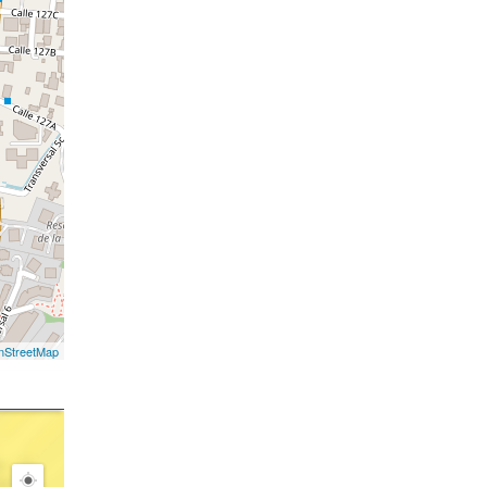
nStreetMap