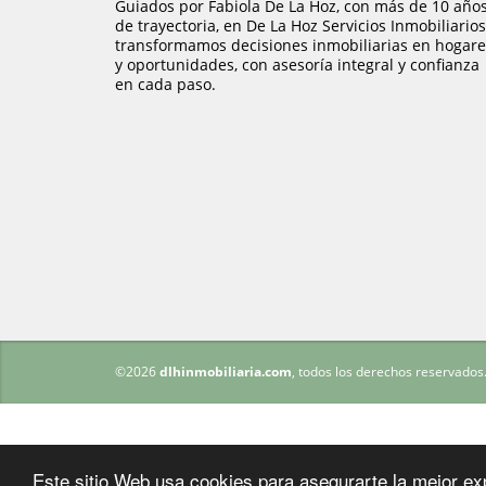
Guiados por Fabiola De La Hoz, con más de 10 año
de trayectoria, en De La Hoz Servicios Inmobiliarios
transformamos decisiones inmobiliarias en hogare
y oportunidades, con asesoría integral y confianza
en cada paso.
©2026
dlhinmobiliaria.com
, todos los derechos reservados
Este sitio Web usa cookies para asegurarte la mejor ex