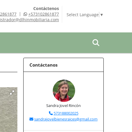
Contáctenos
|
2861877
+573102861877
Select Language
▼
istrador@dlhinmobiliaria.com
Contáctanos
Sandra Jovel Rincón
573188002025
sandrajovelbienesraices@gmail.com