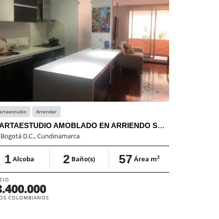
artaestudio
Arrendar
Penthouse
APARTAESTUDIO AMOBLADO EN ARRIENDO SANTABARBARA
:
Bogotá D.C., Cundinamarca
En:
Bogotá D.
1
2
57
5
2
Alcoba
Baño(s)
Área m
Alcob
CIO
PRECIO
3.400.000
$2.500.
OS COLOMBIANOS
PESOS COLOM