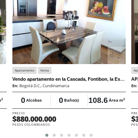
Apartamento
Venta
Ap
Vendo apartamento en la Cascada, Fontibon, la Esperanza
En:
Bogotá D.C., Cundinamarca
En
0
0
108.6
2
2
m
Alcobas
Baño(s)
Área m
PRECIO
PRE
$880.000.000
$
PESOS COLOMBIANOS
PES