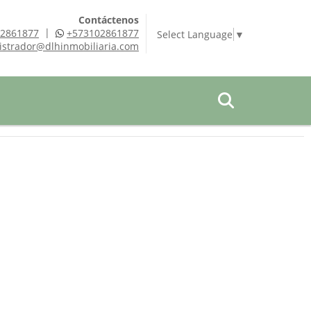
Contáctenos
|
2861877
+573102861877
Select Language
▼
istrador@dlhinmobiliaria.com