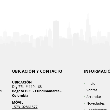
UBICACIÓN Y CONTACTO
INFORMACI
s
UBICACIÓN
Inicio
Dig 77b # 119a-68
Ventas
s
Bogotá D.C. - Cundinamarca -
Colombia
Arrendar
MÓVIL
Novedades
+573102861877
Contáctenos