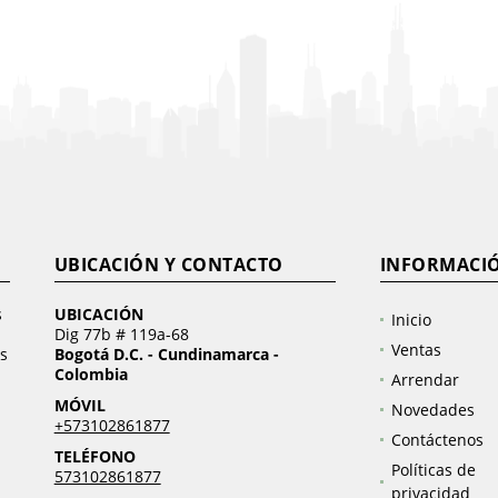
UBICACIÓN Y CONTACTO
INFORMACI
s
UBICACIÓN
Inicio
Dig 77b # 119a-68
Ventas
s
Bogotá D.C. - Cundinamarca -
Colombia
Arrendar
MÓVIL
Novedades
+573102861877
Contáctenos
TELÉFONO
Políticas de
573102861877
privacidad