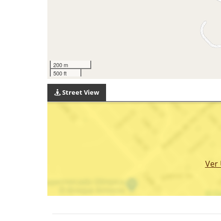
200 m
500 ft
Street View
Ver