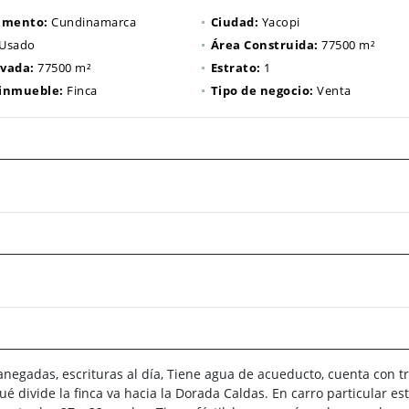
amento:
Cundinamarca
Ciudad:
Yacopi
Usado
Área Construida:
77500 m²
ivada:
77500 m²
Estrato:
1
 inmueble:
Finca
Tipo de negocio:
Venta
anegadas, escrituras al día, Tiene agua de acueducto, cuenta con t
é divide la finca va hacia la Dorada Caldas. En carro particular est