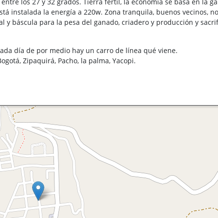
ntre los 27 y 32 grados. Tierra fértil, la economía se basa en la g
stá instalada la energía a 220w. Zona tranquila, buenos vecinos, n
 y báscula para la pesa del ganado, criadero y producción y sacrif
rada día de por medio hay un carro de línea qué viene.
Bogotá, Zipaquirá, Pacho, la palma, Yacopi.