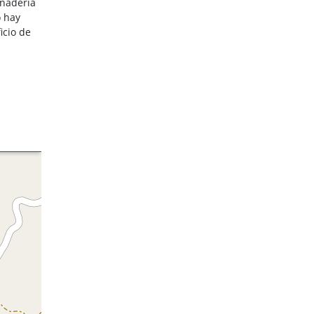
anadería
o hay
icio de