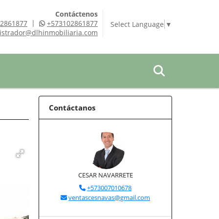
Contáctenos
|
2861877
+573102861877
Select Language
▼
istrador@dlhinmobiliaria.com
Contáctanos
CESAR NAVARRETE
+573007010678
ventascesnavas@gmail.com