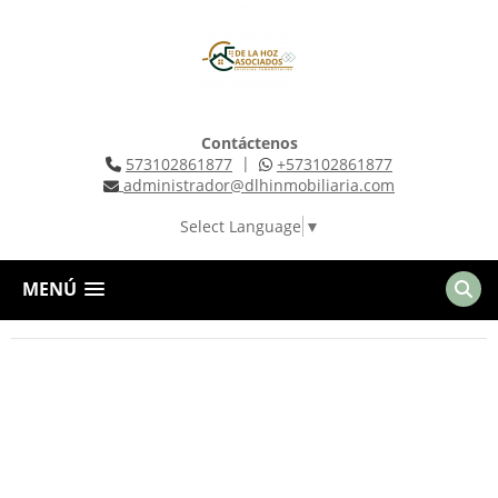
Contáctenos
|
573102861877
+573102861877
administrador@dlhinmobiliaria.com
Select Language
▼
MENÚ