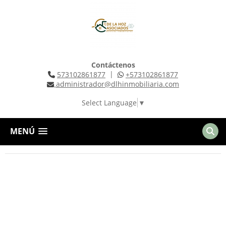
Contáctenos
|
573102861877
+573102861877
administrador@dlhinmobiliaria.com
Select Language
▼
MENÚ