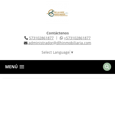
Contáctenos
|
573102861877
+573102861877
administrador@dlhinmobiliaria.com
Select Language
▼
MENÚ