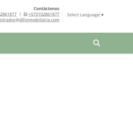
Contáctenos
|
2861877
+573102861877
Select Language
▼
istrador@dlhinmobiliaria.com