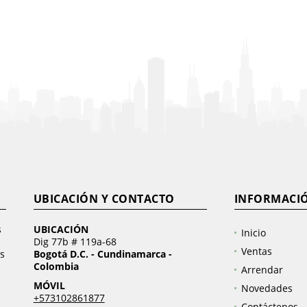
UBICACIÓN Y CONTACTO
INFORMACI
s
UBICACIÓN
Inicio
Dig 77b # 119a-68
Ventas
s
Bogotá D.C. - Cundinamarca -
Colombia
Arrendar
MÓVIL
Novedades
+573102861877
Contáctenos