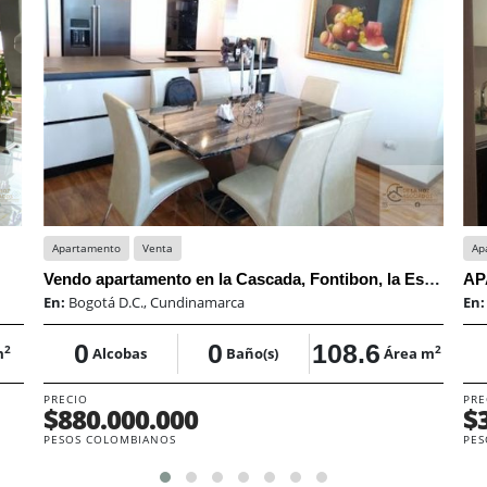
Apartamento
Venta
Ap
Vendo apartamento en la Cascada, Fontibon, la Esperanza
En:
Bogotá D.C., Cundinamarca
En
0
0
108.6
2
2
m
Alcobas
Baño(s)
Área m
PRECIO
PRE
$880.000.000
$
PESOS COLOMBIANOS
PES