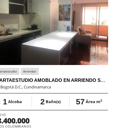
artaestudio
Arrendar
Penthouse
APARTAESTUDIO AMOBLADO EN ARRIENDO SANTABARBARA
:
Bogotá D.C., Cundinamarca
En:
Bogotá D.
1
2
57
5
2
Alcoba
Baño(s)
Área m
Alcob
CIO
PRECIO
3.400.000
$2.500.
OS COLOMBIANOS
PESOS COLOM