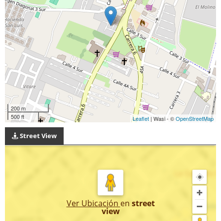
200 m
500 ft
Leaflet
| Wasi - ©
OpenStreetMap
Street View
Ver Ubicación
en
street
view