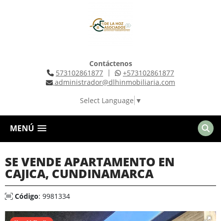
Contáctenos
|
573102861877
+573102861877
administrador@dlhinmobiliaria.com
Select Language
▼
MENÚ
SE VENDE APARTAMENTO EN
CAJICA, CUNDINAMARCA
Código
: 9981334