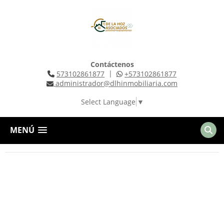
Contáctenos
|
573102861877
+573102861877
administrador@dlhinmobiliaria.com
Select Language
▼
MENÚ