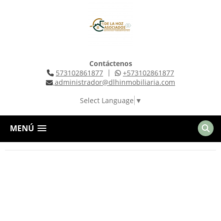
Contáctenos
|
573102861877
+573102861877
administrador@dlhinmobiliaria.com
Select Language
▼
MENÚ