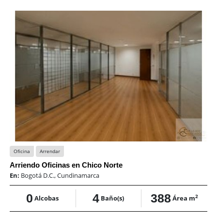
Oficina
Arrendar
Arriendo Oficinas en Chico Norte
En:
Bogotá D.C., Cundinamarca
0
4
388
2
Alcobas
Baño(s)
Área m