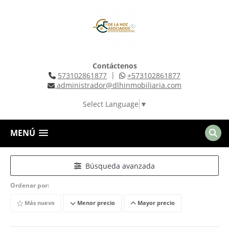
Contáctenos
|
573102861877
+573102861877
administrador@dlhinmobiliaria.com
Select Language
▼
MENÚ
Búsqueda avanzada
Ordenar por:
Más nuevo
Menor precio
Mayor precio