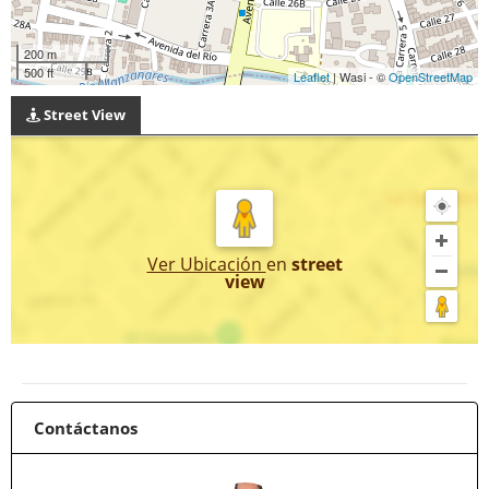
200 m
500 ft
Leaflet
| Wasi - ©
OpenStreetMap
Street View
Ver Ubicación
en
street
view
Contáctanos