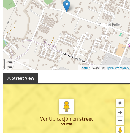
200 m
500 ft
Leaflet
| Wasi - ©
OpenStreetMap
Street View
Ver Ubicación
en
street
view