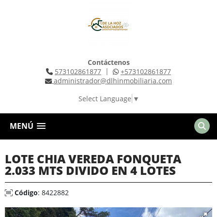
Contáctenos
|
573102861877
+573102861877
administrador@dlhinmobiliaria.com
Select Language
▼
MENÚ
LOTE CHIA VEREDA FONQUETA
2.033 MTS DIVIDO EN 4 LOTES
Código
: 8422882