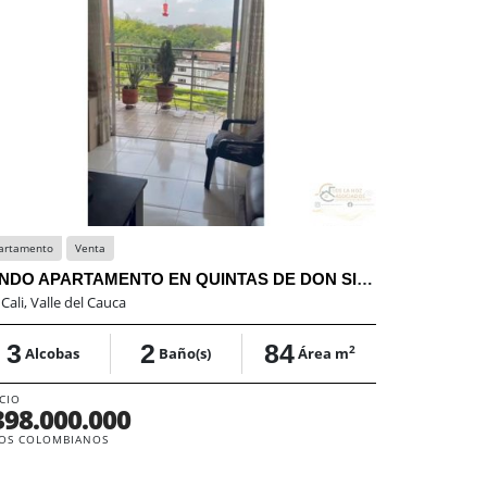
artamento
Venta
Lote
Venta
VENDO APARTAMENTO EN QUINTAS DE DON SIMÓN | 84 M²
:
Cali, Valle del Cauca
En:
Chia, Cun
3
2
84
0
2
Alcobas
Baño(s)
Área m
Alcob
CIO
PRECIO
398.000.000
$1.400.
OS COLOMBIANOS
PESOS COLOM