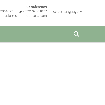
Contáctenos
|
2861877
+573102861877
Select Language
▼
istrador@dlhinmobiliaria.com