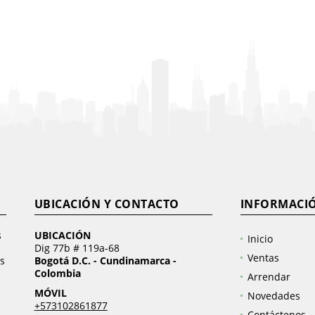
UBICACIÓN Y CONTACTO
INFORMACI
s
UBICACIÓN
Inicio
Dig 77b # 119a-68
Ventas
s
Bogotá D.C. - Cundinamarca -
Colombia
Arrendar
MÓVIL
Novedades
+573102861877
Contáctenos