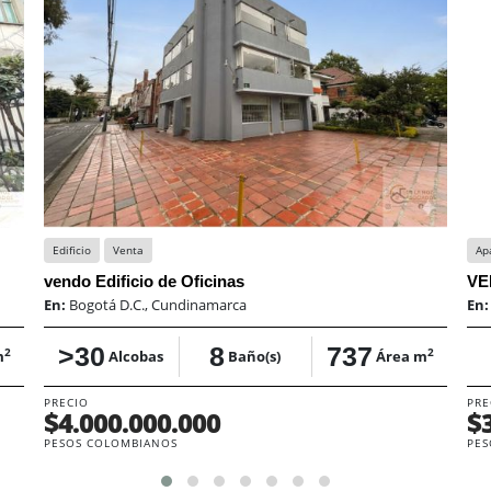
Edificio
Venta
Ap
vendo Edificio de Oficinas
En:
Bogotá D.C., Cundinamarca
En
>30
8
737
2
2
m
Alcobas
Baño(s)
Área m
PRECIO
PRE
$4.000.000.000
$
PESOS COLOMBIANOS
PES