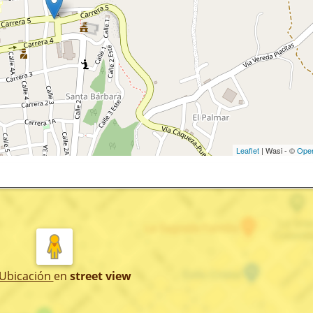
Leaflet
| Wasi - ©
Ope
 Ubicación
en
street view