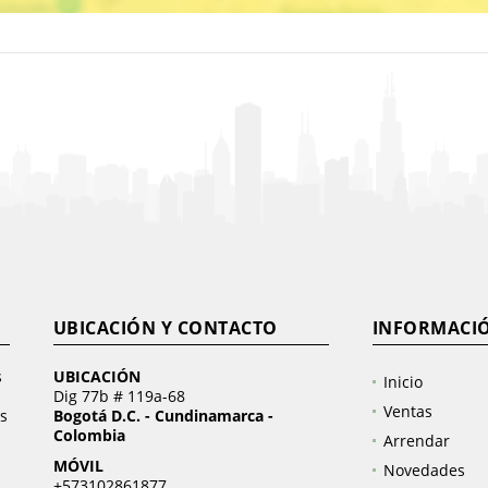
UBICACIÓN Y CONTACTO
INFORMACI
s
UBICACIÓN
Inicio
Dig 77b # 119a-68
Ventas
s
Bogotá D.C. - Cundinamarca -
Colombia
Arrendar
MÓVIL
Novedades
+573102861877