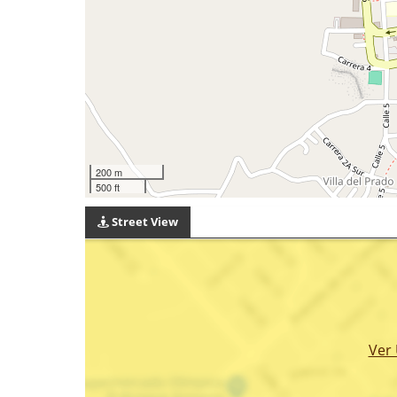
200 m
500 ft
Street View
Ver