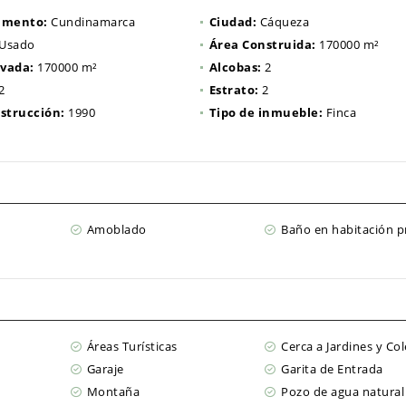
amento:
Cundinamarca
Ciudad:
Cáqueza
Usado
Área Construida:
170000 m²
ivada:
170000 m²
Alcobas:
2
2
Estrato:
2
strucción:
1990
Tipo de inmueble:
Finca
Amoblado
Baño en habitación pr
Áreas Turísticas
Cerca a Jardines y Co
Garaje
Garita de Entrada
Montaña
Pozo de agua natural