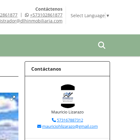
Contáctenos
|
2861877
+573102861877
Select Language
▼
istrador@dlhinmobiliaria.com
Contáctanos
Mauricio Lizarazo
573167887312
mauriciohlizarazo@gmail.com