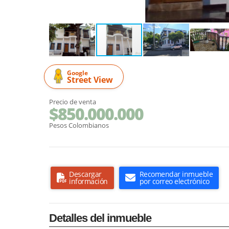
Google
Street View
Precio de venta
$850.000.000
Pesos Colombianos
Descargar
Recomendar inmueble
información
por correo electrónico
Detalles del inmueble