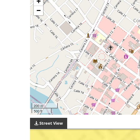
+
−
200 m
500 ft
Street View