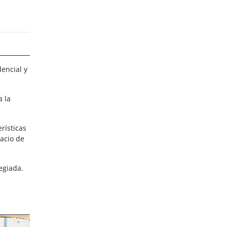
encial y
 la
rísticas
acio de
legiada.