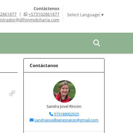
Contáctenos
|
2861877
+573102861877
Select Language
▼
istrador@dlhinmobiliaria.com
Contáctanos
Sandra Jovel Rincón
573188002025
sandrajovelbienesraices@gmail.com