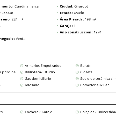
amento:
Cundinamarca
Ciudad:
Girardot
8255348
Estado:
Usado
rreno:
224 m²
Área Privada:
198 m²
4
Garaje:
1
Año construcción:
1974
 negocio:
Venta
Armarios Empotrados
Balcón
 principal
Biblioteca/Estudio
Clósets
Gas domiciliario
Suelo de cerámica / 
a
Adosado
Comedor auxiliar
es
Cochera / Garaje
Colegios / Universida