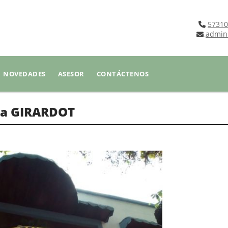
57310
admin
NOVEDADES
ASESOR
CONTÁCTENOS
da GIRARDOT