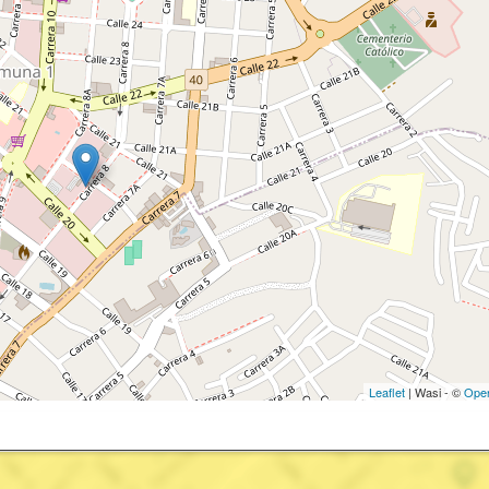
Leaflet
| Wasi - ©
Ope