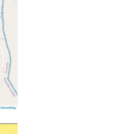
nStreetMap