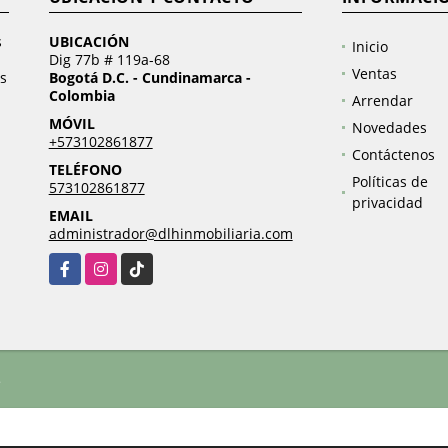
s
UBICACIÓN
Inicio
Dig 77b # 119a-68
Ventas
s
Bogotá D.C. - Cundinamarca -
Colombia
Arrendar
MÓVIL
Novedades
+573102861877
Contáctenos
TELÉFONO
Políticas de
573102861877
privacidad
EMAIL
administrador@dlhinmobiliaria.com
Facebook
Instagram
TikTok
.