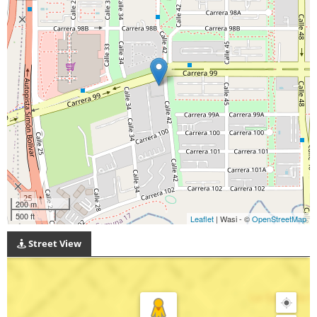
200 m
500 ft
Leaflet
| Wasi - ©
OpenStreetMap
Street View