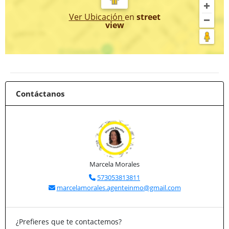
Ver Ubicación
en
street
view
Contáctanos
Marcela Morales
573053813811
marcelamorales.agenteinmo@gmail.com
¿Prefieres que te contactemos?