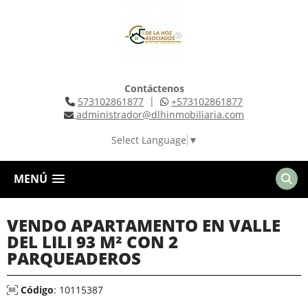
Contáctenos
|
573102861877
+573102861877
administrador@dlhinmobiliaria.com
Select Language
▼
MENÚ
VENDO APARTAMENTO EN VALLE
DEL LILI 93 M² CON 2
PARQUEADEROS
Código
: 10115387