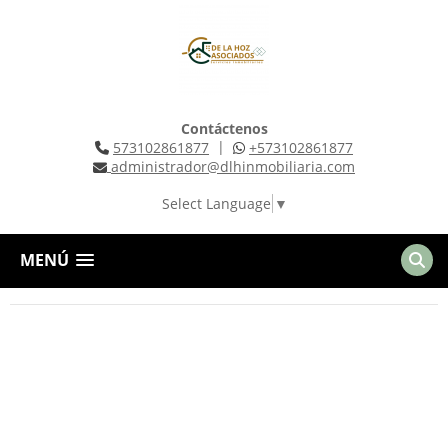
Contáctenos
|
573102861877
+573102861877
administrador@dlhinmobiliaria.com
Select Language
▼
MENÚ