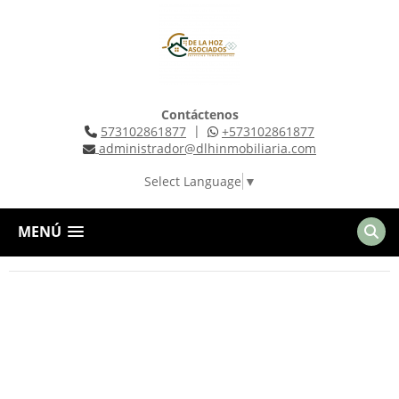
Contáctenos
|
573102861877
+573102861877
administrador@dlhinmobiliaria.com
Select Language
▼
MENÚ