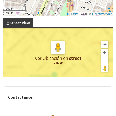
200 m
500 ft
Leaflet
| Wasi - ©
OpenStreetMap
Street View
Ver Ubicación
en
street
view
Contáctanos