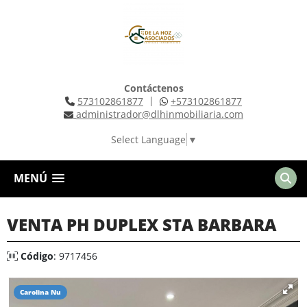
Contáctenos
|
573102861877
+573102861877
administrador@dlhinmobiliaria.com
Select Language
▼
MENÚ
VENTA PH DUPLEX STA BARBARA
Código
: 9717456
Carolina Nu