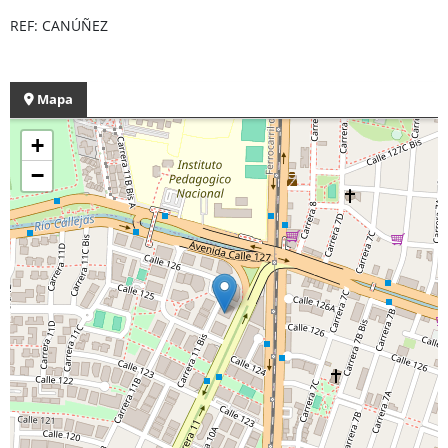
REF: CANÚÑEZ
Mapa
+
−