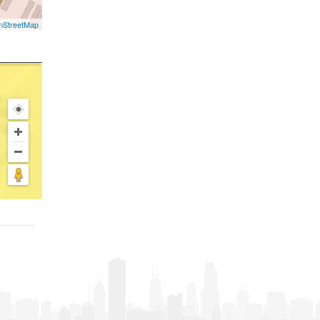
nStreetMap