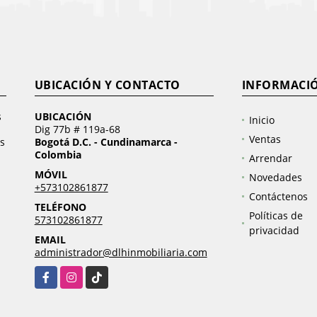
UBICACIÓN Y CONTACTO
INFORMACI
s
UBICACIÓN
Inicio
Dig 77b # 119a-68
Ventas
s
Bogotá D.C. - Cundinamarca -
Colombia
Arrendar
MÓVIL
Novedades
+573102861877
Contáctenos
TELÉFONO
Políticas de
573102861877
privacidad
EMAIL
administrador@dlhinmobiliaria.com
Facebook
Instagram
TikTok