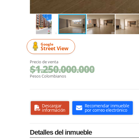
Google
Street View
Precio de venta
$1.250.000.000
Pesos Colombianos
Descargar
Recomendar inmueble
información
por correo electrónico
Detalles del inmueble