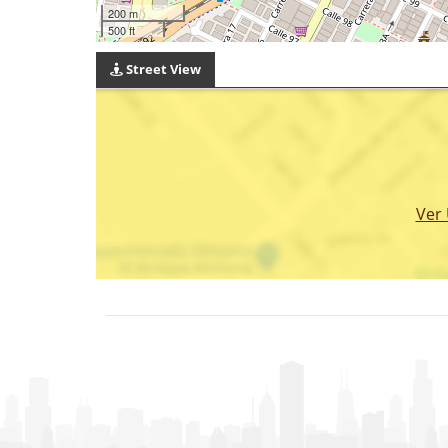
200 m
500 ft
Street View
Ver