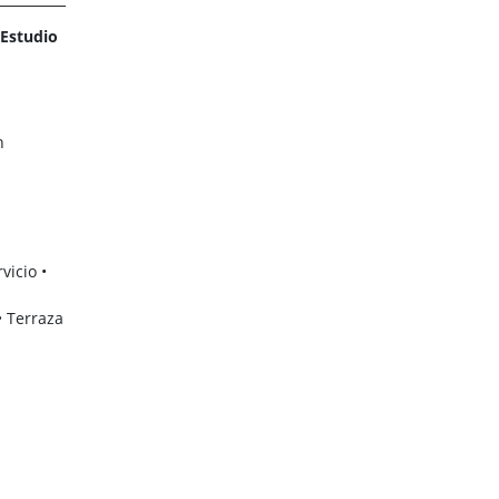
 Estudio
n
vicio •
• Terraza