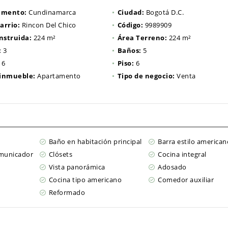
amento:
Cundinamarca
Ciudad:
Bogotá D.C.
arrio:
Rincon Del Chico
Código:
9989909
nstruida:
224 m²
Área Terreno:
224 m²
:
3
Baños:
5
6
Piso:
6
 inmueble:
Apartamento
Tipo de negocio:
Venta
Baño en habitación principal
Barra estilo american
omunicador
Clósets
Cocina integral
Vista panorámica
Adosado
Cocina tipo americano
Comedor auxiliar
Reformado