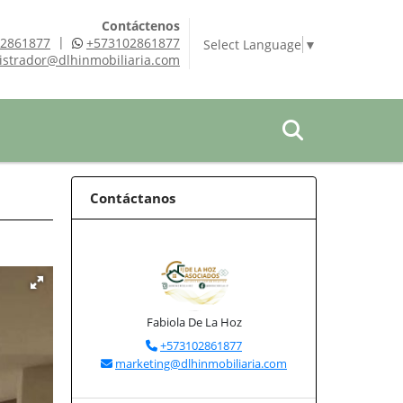
Contáctenos
|
2861877
+573102861877
Select Language
▼
istrador@dlhinmobiliaria.com
Contáctanos
Fabiola De La Hoz
+573102861877
marketing@dlhinmobiliaria.com