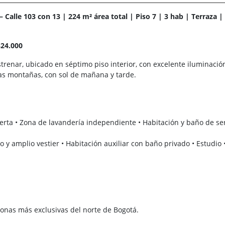
Calle 103 con 13 | 224 m² área total | Piso 7 | 3 hab | Terraza |
824.000
enar, ubicado en séptimo piso interior, con excelente iluminació
 las montañas, con sol de mañana y tarde.
ierta • Zona de lavandería independiente • Habitación y baño de ser
 y amplio vestier • Habitación auxiliar con baño privado • Estudio 
onas más exclusivas del norte de Bogotá.