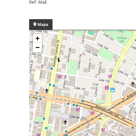
Ref: MaE
Mapa
+
−