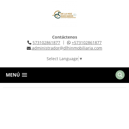
Contáctenos
|
573102861877
+573102861877
administrador@dlhinmobiliaria.com
Select Language
▼
MENÚ