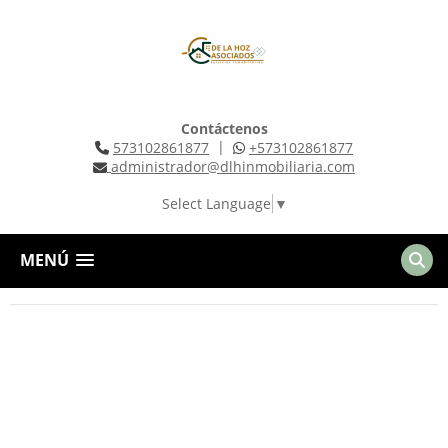
Contáctenos
|
573102861877
+573102861877
administrador@dlhinmobiliaria.com
Select Language
▼
MENÚ