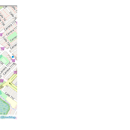
nStreetMap