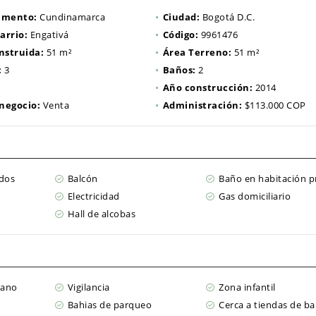
amento:
Cundinamarca
Ciudad:
Bogotá D.C.
arrio:
Engativá
Código:
9961476
nstruida:
51 m²
Área Terreno:
51 m²
:
3
Baños:
2
Año construcción:
2014
 negocio:
Venta
Administración:
$113.000 COP
dos
Balcón
Baño en habitación pr
Electricidad
Gas domiciliario
Hall de alcobas
cano
Vigilancia
Zona infantil
Bahias de parqueo
Cerca a tiendas de ba