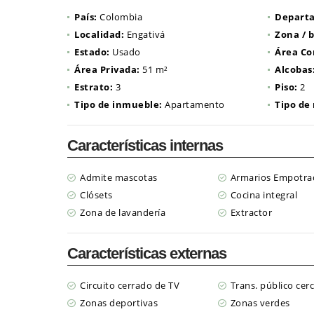
País:
Colombia
Depart
Localidad:
Engativá
Zona / b
Estado:
Usado
Área Co
Área Privada:
51 m²
Alcobas
Estrato:
3
Piso:
2
Tipo de inmueble:
Apartamento
Tipo de
Características internas
Admite mascotas
Armarios Empotra
Clósets
Cocina integral
Zona de lavandería
Extractor
Características externas
Circuito cerrado de TV
Trans. público cer
Zonas deportivas
Zonas verdes