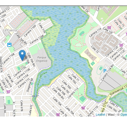
Leaflet
| Wasi - ©
Ope