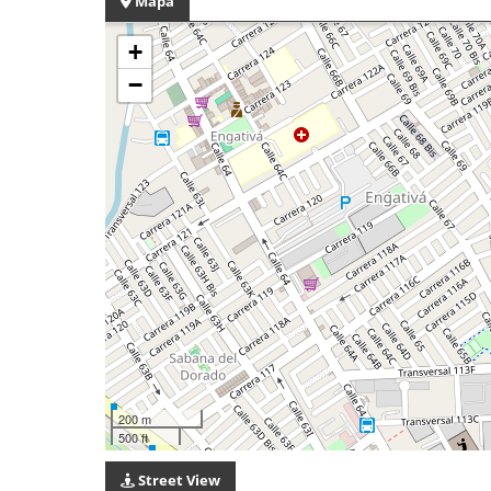
Mapa
+
−
200 m
500 ft
Street View