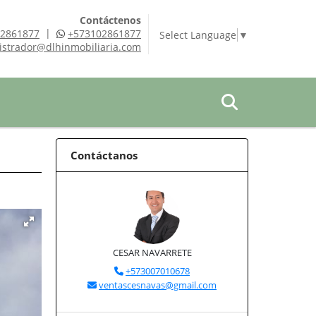
Contáctenos
|
2861877
+573102861877
Select Language
▼
istrador@dlhinmobiliaria.com
Contáctanos
CESAR NAVARRETE
+573007010678
ventascesnavas@gmail.com