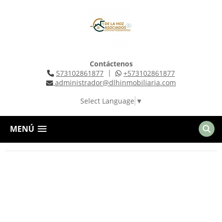
Contáctenos
|
573102861877
+573102861877
administrador@dlhinmobiliaria.com
Select Language
▼
MENÚ