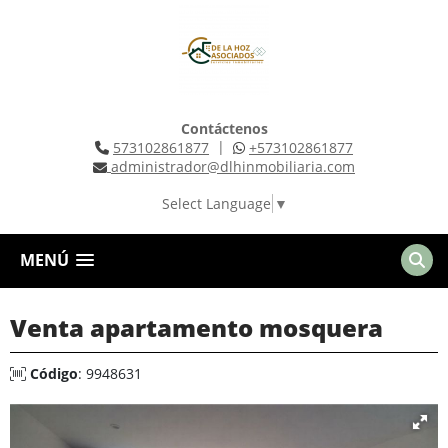
Contáctenos
|
573102861877
+573102861877
administrador@dlhinmobiliaria.com
Select Language
▼
MENÚ
Venta apartamento mosquera
Código
: 9948631