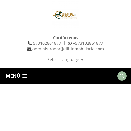
Contáctenos
|
573102861877
+573102861877
administrador@dlhinmobiliaria.com
Select Language
▼
MENÚ